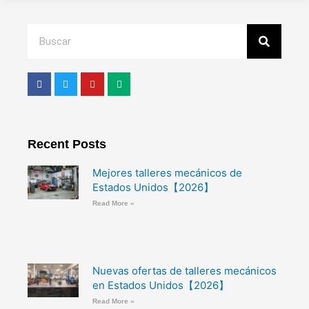
Search
F
T
Y
M
a
w
o
e
c
i
u
d
e
t
t
i
b
t
u
u
o
e
b
m
o
r
e
Recent Posts
k
Mejores talleres mecánicos de
Estados Unidos【2026】
Read More »
Nuevas ofertas de talleres mecánicos
en Estados Unidos【2026】
Read More »