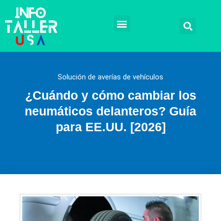
Ir
al
contenido
Talleres mecánicos
Mecánicos a domicilio
Reparación automotriz
Remplazos y Soluciones
Tramites legales
Solución de averías de vehículos
¿Cuándo y cómo cambiar los
neumáticos delanteros? Guía
para EE.UU. [2026]