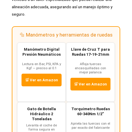
alineación adecuada, asegurando así un manejo óptimo y
seguro.
🔩 Manómetros y herramientas de ruedas
Manómetro Digital
Llave de Cruz T para
Presión Neumáticos
Ruedas 17-19-21mm
Lectura en Bar, PSI, KPA y
Afloja tuercas
Kgf — preciso al 0.1
encasquilladas con
mejor palanca
🛒 Ver en Amazon
🛒 Ver en Amazon
Gato de Botella
Torquímetro Ruedas
Hidráulico 2
60-340Nm 1/2"
Toneladas
Aprieta las tuercas con el
Levanta el coche de
par exacto del fabricante
forma segura en