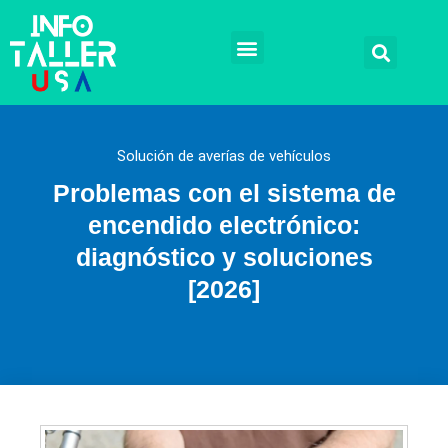
Ir
al
contenido
Talleres mecánicos
Mecánicos a domicilio
Reparación automotriz
Remplazos y Soluciones
Tramites legales
Solución de averías de vehículos
Problemas con el sistema de
encendido electrónico:
diagnóstico y soluciones
[2026]