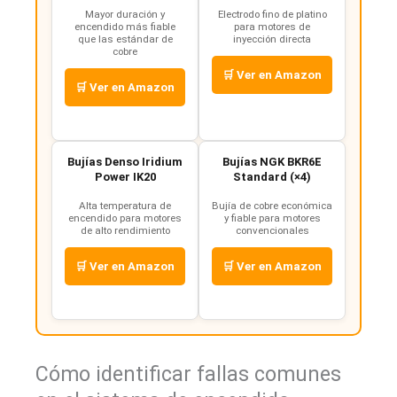
Mayor duración y
Electrodo fino de platino
encendido más fiable
para motores de
que las estándar de
inyección directa
cobre
🛒 Ver en Amazon
🛒 Ver en Amazon
Bujías Denso Iridium
Bujías NGK BKR6E
Power IK20
Standard (×4)
Alta temperatura de
Bujía de cobre económica
encendido para motores
y fiable para motores
de alto rendimiento
convencionales
🛒 Ver en Amazon
🛒 Ver en Amazon
Cómo identificar fallas comunes