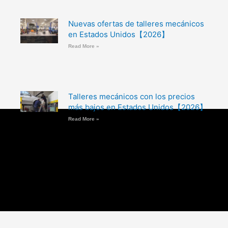
Nuevas ofertas de talleres mecánicos
en Estados Unidos【2026】
Read More »
Talleres mecánicos con los precios
más bajos en Estados Unidos【2026】
Read More »