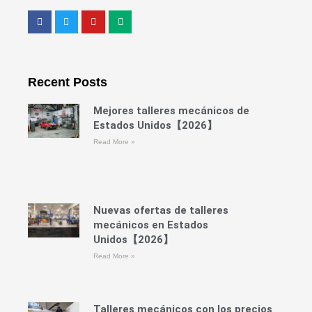
F
T
Y
M
a
w
o
e
c
i
u
d
e
t
t
i
b
t
u
u
o
e
b
m
o
r
e
Recent Posts
k
Mejores talleres mecánicos de
Estados Unidos【2026】
Read More »
Nuevas ofertas de talleres
mecánicos en Estados
Unidos【2026】
Read More »
Talleres mecánicos con los precios