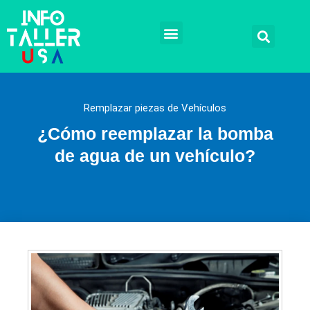
Ir
al
contenido
Talleres mecánicos
Mecánicos a domicilio
Reparación automotriz
Remplazos y Soluciones
Tramites legales
Remplazar piezas de Vehículos
¿Cómo reemplazar la bomba
de agua de un vehículo?