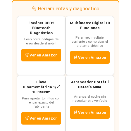
🔩 Herramientas y diagnóstico
Escáner OBD2
Multímetro Digital 10
Bluetooth
Funciones
Diagnóstico
Para medir voltaje,
Lee y borra códigos de
corriente y comprobar el
error desde el móvil
sistema eléctrico
🛒 Ver en Amazon
🛒 Ver en Amazon
Llave
Arrancador Portátil
Dinamométrica 1/2"
Batería 600A
10-150Nm
Arranca el coche sin
Para apretar tornillos con
necesitar otro vehículo
el par exacto del
fabricante
🛒 Ver en Amazon
🛒 Ver en Amazon