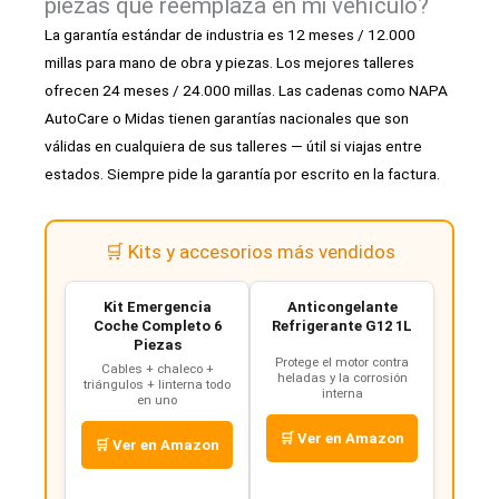
piezas que reemplaza en mi vehículo?
La garantía estándar de industria es 12 meses / 12.000
millas para mano de obra y piezas. Los mejores talleres
ofrecen 24 meses / 24.000 millas. Las cadenas como NAPA
AutoCare o Midas tienen garantías nacionales que son
válidas en cualquiera de sus talleres — útil si viajas entre
estados. Siempre pide la garantía por escrito en la factura.
🛒 Kits y accesorios más vendidos
Kit Emergencia
Anticongelante
Coche Completo 6
Refrigerante G12 1L
Piezas
Protege el motor contra
Cables + chaleco +
heladas y la corrosión
triángulos + linterna todo
interna
en uno
🛒 Ver en Amazon
🛒 Ver en Amazon