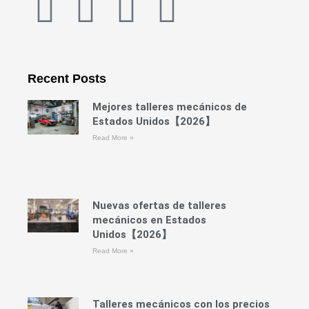
F
T
Y
M
a
w
o
e
c
i
u
d
Recent Posts
e
t
t
i
Mejores talleres mecánicos de
Estados Unidos【2026】
b
t
u
u
Read More »
o
e
b
m
o
r
e
Nuevas ofertas de talleres
mecánicos en Estados
Unidos【2026】
k
Read More »
Talleres mecánicos con los precios