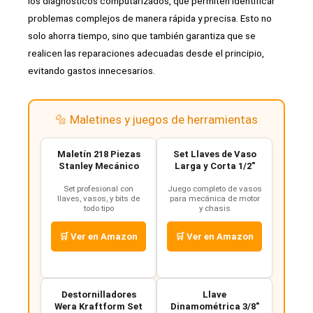
los diagnósticos computarizados, que permiten identificar
problemas complejos de manera rápida y precisa. Esto no
solo ahorra tiempo, sino que también garantiza que se
realicen las reparaciones adecuadas desde el principio,
evitando gastos innecesarios.
🔩 Maletines y juegos de herramientas
Maletín 218 Piezas
Set Llaves de Vaso
Stanley Mecánico
Larga y Corta 1/2"
Set profesional con
Juego completo de vasos
llaves, vasos, y bits de
para mecánica de motor
todo tipo
y chasis
🛒 Ver en Amazon
🛒 Ver en Amazon
Destornilladores
Llave
Wera Kraftform Set
Dinamométrica 3/8"