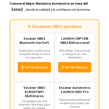
Conoce el Mejor Mecánico Automotriz en Iowa del
【2026】
, donde la calidad y la confianza son la norma.
🔧 Escáneres OBD2 portátiles
Escáner OBD2
LAUNCH CRP129E
Bluetooth iCarSoft
OBD2 Bidireccional
Diagnóstico multimarca
ABS, Motor, Transmisión
completo desde el móvil
y airbag en un solo
en segundos
dispositivo
🛒 Ver en Amazon
🛒 Ver en Amazon
Escáner OBD2
Escáner Automotriz
ELM327 WiFi
LAUNCH X431 Pro
Multimarca
Herramienta profesional
Compatible con iOS,
de taller para todas las
Android y Windows para
marcas
todos los coches