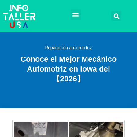
Ir
al
contenido
Talleres mecánicos
Mecánicos a domicilio
Reparación automotriz
Remplazos y Soluciones
Tramites legales
Reparación automotriz
Conoce el Mejor Mecánico
Automotriz en Iowa del
【2026】