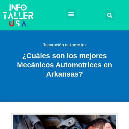
Ir
al
contenido
Talleres mecánicos
Mecánicos a domicilio
Reparación automotriz
Remplazos y Soluciones
Tramites legales
Reparación automotriz
¿Cuáles son los mejores
Mecánicos Automotrices en
Arkansas?