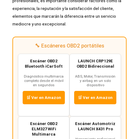
profesionales, es importante considerar factores como la
experiencia, la reputación y la satisfacción del cliente,
elementos que marcarán la diferencia entre un servicio
mediocre y uno excepcional.
🔧 Escáneres OBD2 portátiles
Escáner OBD2
LAUNCH CRP129E
Bluetooth iCarSoft
OBD2 Bidireccional
Diagnóstico multimarca
ABS, Motor, Transmisión
completo desde el móvil
y airbag en un solo
en segundos
dispositivo
🛒 Ver en Amazon
🛒 Ver en Amazon
Escáner OBD2
Escáner Automotriz
ELM327 WiFi
LAUNCH X431 Pro
Multimarca
Herramienta profesional