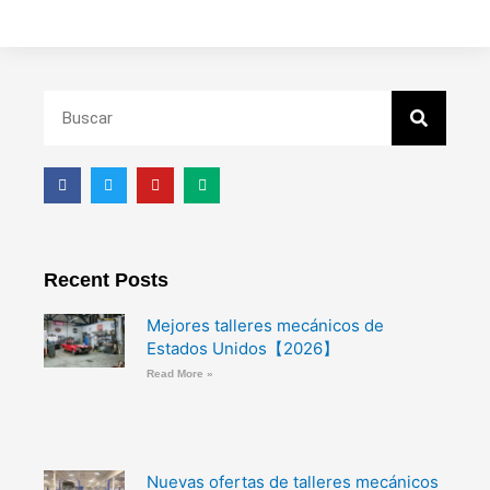
Search
F
T
Y
M
a
w
o
e
c
i
u
d
e
t
t
i
b
t
u
u
o
e
b
m
o
r
e
Recent Posts
k
Mejores talleres mecánicos de
Estados Unidos【2026】
Read More »
Nuevas ofertas de talleres mecánicos