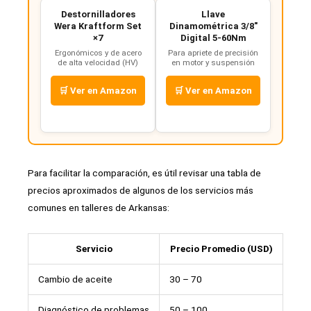
Destornilladores
Llave
Wera Kraftform Set
Dinamométrica 3/8"
×7
Digital 5-60Nm
Ergonómicos y de acero
Para apriete de precisión
de alta velocidad (HV)
en motor y suspensión
🛒 Ver en Amazon
🛒 Ver en Amazon
Para facilitar la comparación, es útil revisar una tabla de
precios aproximados de algunos de los servicios más
comunes en talleres de Arkansas:
Servicio
Precio Promedio (USD)
Cambio de aceite
30 – 70
Diagnóstico de problemas
50 – 100