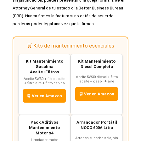
Attorney General de tu estado o la Better Business Bureau
(BBB). Nunca firmes la factura si no estás de acuerdo —
perderás poder legal una vez que la firmes.
🛒 Kits de mantenimiento esenciales
Kit Mantenimiento
Kit Mantenimiento
Gasolina
Diésel Completo
Aceite+Filtros
Aceite 5W30 diésel + filtro
Aceite 5W30 + filtro aceite
aceite + gasoil + aire
+ filtro aire + filtro cabina
🛒 Ver en Amazon
🛒 Ver en Amazon
Pack Aditivos
Arrancador Portátil
Mantenimiento
NOCO 600A Litio
Motor x4
Arranca el coche solo, sin
Limpiador motor,