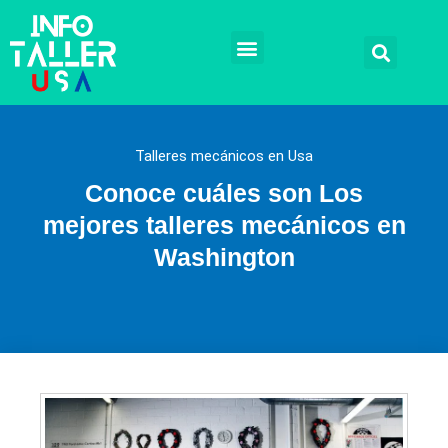
Ir
al
contenido
Talleres mecánicos
Mecánicos a domicilio
Reparación automotriz
Remplazos y Soluciones
Tramites legales
Talleres mecánicos en Usa
Conoce cuáles son Los
mejores talleres mecánicos en
Washington