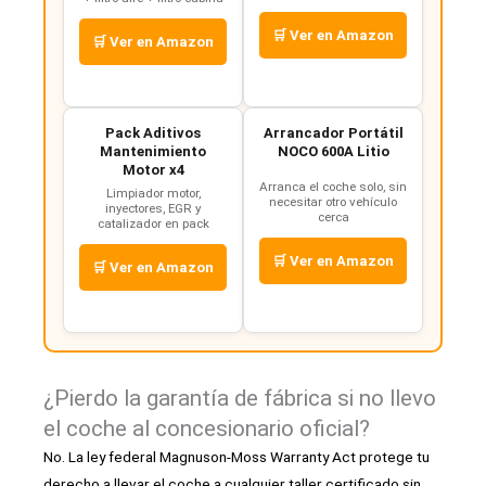
🛒 Ver en Amazon
🛒 Ver en Amazon
Pack Aditivos
Arrancador Portátil
Mantenimiento
NOCO 600A Litio
Motor x4
Arranca el coche solo, sin
Limpiador motor,
necesitar otro vehículo
inyectores, EGR y
cerca
catalizador en pack
🛒 Ver en Amazon
🛒 Ver en Amazon
¿Pierdo la garantía de fábrica si no llevo
el coche al concesionario oficial?
No. La ley federal Magnuson-Moss Warranty Act protege tu
derecho a llevar el coche a cualquier taller certificado sin