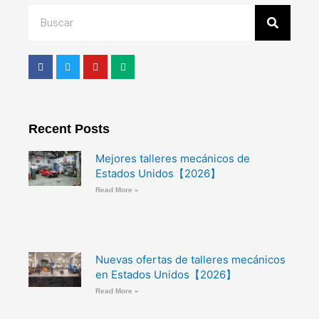
Search
F
T
Y
M
a
w
o
e
c
i
u
d
e
t
t
i
b
t
u
u
o
e
b
m
o
r
e
Recent Posts
k
Mejores talleres mecánicos de
Estados Unidos【2026】
Read More »
Nuevas ofertas de talleres mecánicos
en Estados Unidos【2026】
Read More »