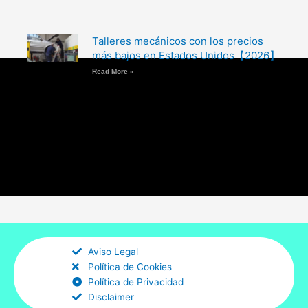
Talleres mecánicos con los precios
más bajos en Estados Unidos【2026】
Read More »
Aviso Legal
Política de Cookies
Política de Privacidad
Disclaimer