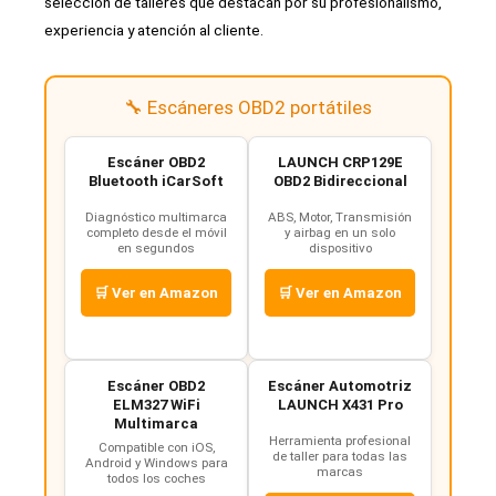
selección de talleres que destacan por su profesionalismo,
experiencia y atención al cliente.
🔧 Escáneres OBD2 portátiles
Escáner OBD2
LAUNCH CRP129E
Bluetooth iCarSoft
OBD2 Bidireccional
Diagnóstico multimarca
ABS, Motor, Transmisión
completo desde el móvil
y airbag en un solo
en segundos
dispositivo
🛒 Ver en Amazon
🛒 Ver en Amazon
Escáner OBD2
Escáner Automotriz
ELM327 WiFi
LAUNCH X431 Pro
Multimarca
Herramienta profesional
Compatible con iOS,
de taller para todas las
Android y Windows para
marcas
todos los coches