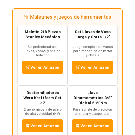
🔩 Maletines y juegos de herramientas
Maletín 218 Piezas
Set Llaves de Vaso
Stanley Mecánico
Larga y Corta 1/2"
Set profesional con
Juego completo de vasos
llaves, vasos, y bits de
para mecánica de motor
todo tipo
y chasis
🛒 Ver en Amazon
🛒 Ver en Amazon
Destornilladores
Llave
Wera Kraftform Set
Dinamométrica 3/8"
×7
Digital 5-60Nm
Ergonómicos y de acero
Para apriete de precisión
de alta velocidad (HV)
en motor y suspensión
🛒 Ver en Amazon
🛒 Ver en Amazon